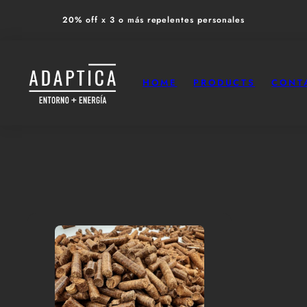
Skip
20% off x 3 o más repelentes personales
to
content
HOME
PRODUCTS
CONT