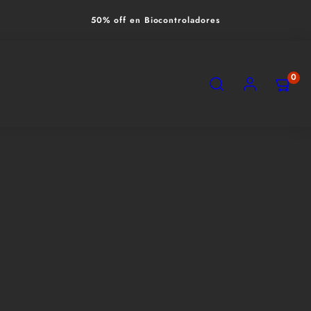
50% off en Biocontroladores
SEARCH
ACCOUNT
VIEW
0
MY
CART
(0)