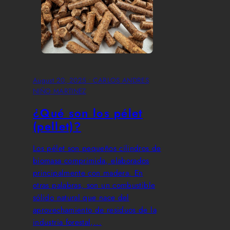
August 20, 2025
• CARLOS ANDRES
NIÑO MARTINEZ
¿Qué son los pélet
(pellet)?
Los pélet son pequeños cilindros de
biomasa comprimida, elaborados
principalmente con madera. En
otras palabras, son un combustible
sólido natural que nace del
aprovechamiento de residuos de la
industria forestal,...